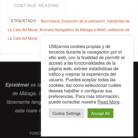
CONTINUE READING
ETIQUETADO
Bezmiliana
,
Evolución de la población
,
habitantes de
La Cala del Moral
,
Itinerario topográfico de Málaga a Motril
,
población de
La Cala del Moral
Utilizamos cookies propias y de
terceros durante la navegación por el
sitio web, con la finalidad de permitir el
acceso a las funcionalidades de la
página web, extraer estadísticas de
tráfico y mejorar la experiencia del
usuario. Puedes aceptar todas las
Epistêmai
es la revista digital de la Sociedad Erasmiana
cookies, así como seleccionar cuáles
deseas habilitar o configurar sus
de Málaga. ISSN 2697-2468. Bienvenidos cuantos
preferencias. Para más información,
puede consultar nuestra
Read More
.
libremente tengan algo que intercambiar navegando por
este
mare nostrum
que es el océano erasmiano.
Cookie Settings
Accept All
contacto@epistemai.es
FUNCIONA CON
PARABOLA
&
WORDPRESS.