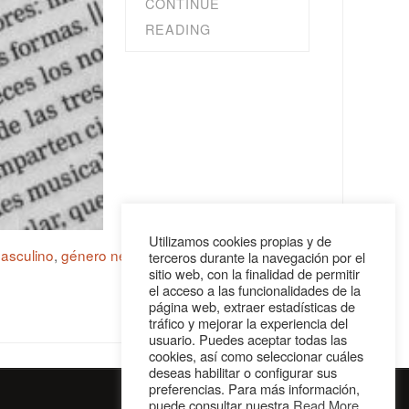
CONTINUE
READING
Utilizamos cookies propias y de
asculino
,
género neutro
,
lengua española
,
terceros durante la navegación por el
sitio web, con la finalidad de permitir
el acceso a las funcionalidades de la
página web, extraer estadísticas de
tráfico y mejorar la experiencia del
usuario. Puedes aceptar todas las
cookies, así como seleccionar cuáles
deseas habilitar o configurar sus
preferencias. Para más información,
puede consultar nuestra
Read More
.