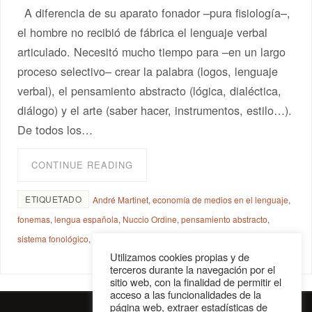
A diferencia de su aparato fonador –pura fisiología–,
el hombre no recibió de fábrica el lenguaje verbal
articulado. Necesitó mucho tiempo para –en un largo
proceso selectivo– crear la palabra (logos, lenguaje
verbal), el pensamiento abstracto (lógica, dialéctica,
diálogo) y el arte (saber hacer, instrumentos, estilo…).
De todos los…
CONTINUE READING
ETIQUETADO
André Martinet
,
economía de medios en el lenguaje
,
fonemas
,
lengua española
,
Nuccio Ordine
,
pensamiento abstracto
,
sistema fonológico
,
transmisión correcta del mensaje
Utilizamos cookies propias y de
terceros durante la navegación por el
sitio web, con la finalidad de permitir el
acceso a las funcionalidades de la
página web, extraer estadísticas de