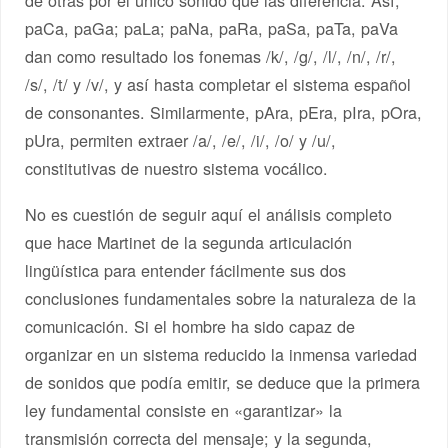
paCa, paGa; paLa; paNa, paRa, paSa, paTa, paVa
dan como resultado los fonemas /k/, /g/, /l/, /n/, /r/,
/s/, /t/ y /v/, y así hasta completar el sistema español
de consonantes. Similarmente, pAra, pEra, pIra, pOra,
pUra, permiten extraer /a/, /e/, /i/, /o/ y /u/,
constitutivas de nuestro sistema vocálico.
No es cuestión de seguir aquí el análisis completo
que hace Martinet de la segunda articulación
lingüística para entender fácilmente sus dos
conclusiones fundamentales sobre la naturaleza de la
comunicación. Si el hombre ha sido capaz de
organizar en un sistema reducido la inmensa variedad
de sonidos que podía emitir, se deduce que la primera
ley fundamental consiste en «garantizar» la
transmisión correcta del mensaje; y la segunda,