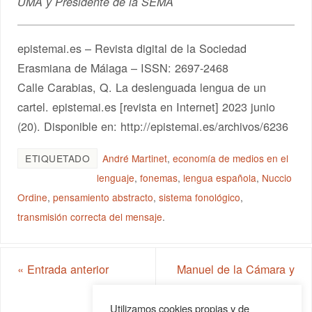
UMA y Presidente de la SEMA
epistemai.es – Revista digital de la Sociedad
Erasmiana de Málaga – ISSN: 2697-2468
Calle Carabias, Q. La deslenguada lengua de un
cartel. epistemai.es [revista en Internet] 2023 junio
(20). Disponible en: http://epistemai.es/archivos/6236
ETIQUETADO
André Martinet
,
economía de medios en el
lenguaje
,
fonemas
,
lengua española
,
Nuccio
Ordine
,
pensamiento abstracto
,
sistema fonológico
,
transmisión correcta del mensaje
.
«
Entrada anterior
Manuel de la Cámara y
Livermore, un almirante
malagueño olvidado
»
Utilizamos cookies propias y de