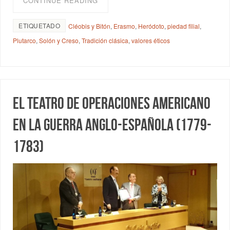
CONTINUE READING
ETIQUETADO
Cléobis y Bitón
,
Erasmo
,
Heródoto
,
piedad filial
,
Plutarco
,
Solón y Creso
,
Tradición clásica
,
valores éticos
El teatro de operaciones americano
en la Guerra Anglo-Española (1779-
1783)