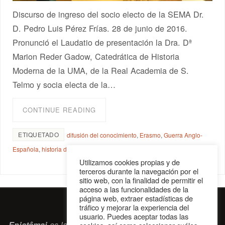
Discurso de ingreso del socio electo de la SEMA Dr.
D. Pedro Luis Pérez Frías. 28 de junio de 2016.
Pronunció el Laudatio de presentación la Dra. Dª
Marion Reder Gadow, Catedrática de Historia
Moderna de la UMA, de la Real Academia de S.
Telmo y socia electa de la…
CONTINUE READING
ETIQUETADO
difusión del conocimiento
,
Erasmo
,
Guerra Anglo-
Española
,
historia de la guerra
,
SEMA
,
socio de número
Utilizamos cookies propias y de
terceros durante la navegación por el
sitio web, con la finalidad de permitir el
acceso a las funcionalidades de la
página web, extraer estadísticas de
tráfico y mejorar la experiencia del
usuario. Puedes aceptar todas las
Epistêmai
es la revista digital de la Sociedad Erasmiana