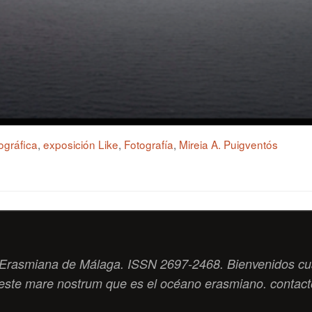
ográfica
,
exposición Like
,
Fotografía
,
Mireia A. Puigventós
ad Erasmiana de Málaga. ISSN 2697-2468. Bienvenidos cu
este
mare nostrum
que es el océano erasmiano. contac