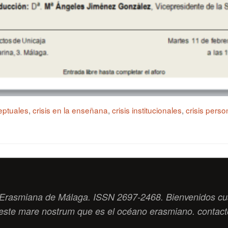
eptuales
,
crisis en la enseñana
,
crisis institucionales
,
crisis perso
ad Erasmiana de Málaga. ISSN 2697-2468. Bienvenidos cu
este
mare nostrum
que es el océano erasmiano. contac