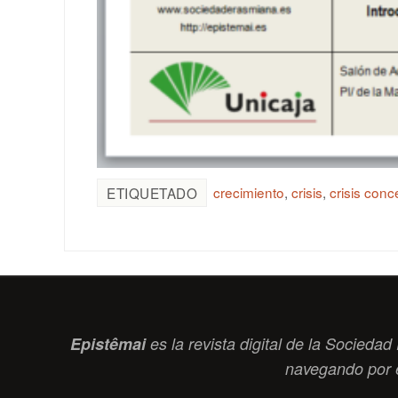
crecimiento
,
crisis
,
crisis conc
ETIQUETADO
Epistêmai
es la revista digital de la Socied
navegando por 