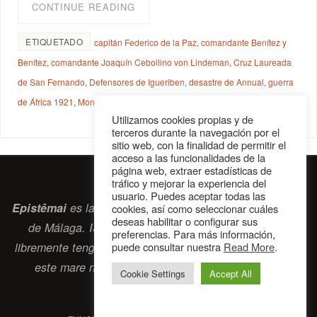
CONTINUE READING
ETIQUETADO
capitán Federico de la Paz
,
comandante Benítez y
Benítez
,
comandante Joaquín Cebollino von Lindeman
,
Cruz Laureada
de San Fernando
,
Defensores de Igueriben
,
desastre de Annual
,
guerra
de África 1921
,
Monte Arruit
Utilizamos cookies propias y de
terceros durante la navegación por el
sitio web, con la finalidad de permitir el
acceso a las funcionalidades de la
página web, extraer estadísticas de
tráfico y mejorar la experiencia del
usuario. Puedes aceptar todas las
Epistêmai
es la revista digital de la Sociedad Erasmiana
cookies, así como seleccionar cuáles
deseas habilitar o configurar sus
de Málaga. ISSN 2697-2468. Bienvenidos cuantos
preferencias. Para más información,
puede consultar nuestra
Read More
.
libremente tengan algo que intercambiar navegando por
este
mare nostrum
que es el océano erasmiano.
Cookie Settings
Accept All
contacto@epistemai.es