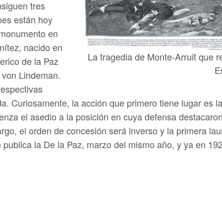
nsiguen tres
oes están hoy
n monumento en
enítez, nacido en
La tragedia de Monte-Arruit que r
erico de la Paz
E
o von Lindeman.
espectivas
a. Curiosamente, la acción que primero tiene lugar es l
ienza el asedio a la posición en cuya defensa destacaron 
argo, el orden de concesión será inverso y la primera la
publica la De la Paz, marzo del mismo año, y ya en 192