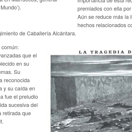
 Mundo’).
premiados con ella por
Aún se reduce más la l
hechos relacionados co
imiento de Caballería Alcántara.
n común:
vanzadas que el
blecido en su
cemas. Su
ría reconocida
a y su caída en
a fue el preludio
dida sucesiva del
a retirada que
t.