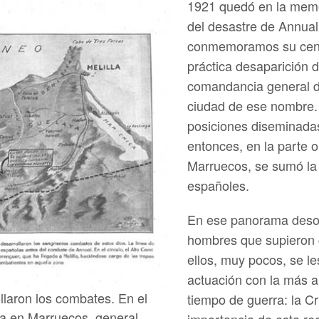
1921 quedó en la mem
del desastre de Annual,
conmemoramos su centen
práctica desaparición 
comandancia general de
ciudad de ese nombre. 
posiciones diseminadas 
entonces, en la parte o
Marruecos, se sumó la
españoles.
En ese panorama desol
hombres que supieron 
ellos, muy pocos, se l
actuación con la más a
llaron los combates. En el
tiempo de guerra: la 
ña en Marruecos, general
importancia de esta r