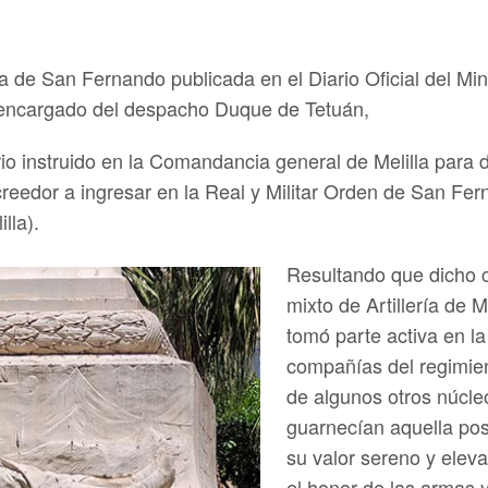
de San Fernando publicada en el Diario Oficial del Mini
 encargado del despacho Duque de Tetuán,
rio instruido en la Comandancia general de Melilla para de
reedor a ingresar en la Real y Militar Orden de San Fern
lla).
Resultando que dicho c
mixto de Artillería de M
tomó parte activa en l
compañías del regimien
de algunos otros núcle
guarnecían aquella pos
su valor sereno y eleva
el honor de las armas 