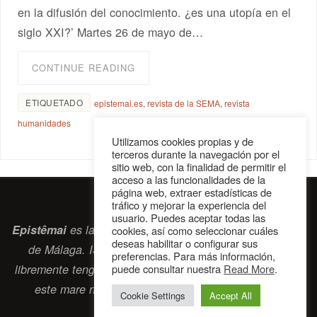
en la difusión del conocimiento. ¿es una utopía en el
siglo XXI?’ Martes 26 de mayo de…
CONTINUE READING
ETIQUETADO
epistemai.es
,
revista de la SEMA
,
revista
humanidades
Utilizamos cookies propias y de
terceros durante la navegación por el
sitio web, con la finalidad de permitir el
acceso a las funcionalidades de la
página web, extraer estadísticas de
tráfico y mejorar la experiencia del
usuario. Puedes aceptar todas las
Epistêmai
es la revista digital de la Sociedad Erasmiana
cookies, así como seleccionar cuáles
deseas habilitar o configurar sus
de Málaga. ISSN 2697-2468. Bienvenidos cuantos
preferencias. Para más información,
puede consultar nuestra
Read More
.
libremente tengan algo que intercambiar navegando por
este
mare nostrum
que es el océano erasmiano.
Cookie Settings
Accept All
contacto@epistemai.es