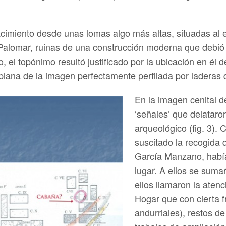
cimiento desde unas lomas algo más altas, situadas al es
l Palomar, ruinas de una construcción moderna que debió 
, el topónimo resultó justificado por la ubicación en él 
 plana de la imagen perfectamente perfilada por laderas 
En la imagen cenital d
‘señales’ que delataro
arqueológico (fig. 3).
suscitado la recogida
García Manzano, habí
lugar. A ellos se suma
ellos llamaron la aten
Hogar que con cierta f
andurriales), restos d