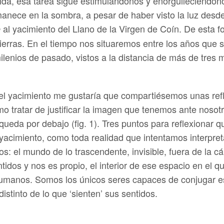
ida, esa tarea sigue estimulándonos y enorgulleciéndono
nece en la sombra, a pesar de haber visto la luz desde 
al yacimiento del Llano de la Virgen de Coín. De esta
e
erras. En el tiempo nos situaremos entre los años que s
milenios de pasado, vistos a la distancia de más de tres 
del yacimiento me gustaría que compartiésemos unas ref
o tratar de justificar la imagen que tenemos ante nosotr
e queda por debajo (fig. 1). Tres puntos para reflexiona
o yacimiento, como toda realidad que intentamos interpr
: el mundo de lo trascendente, invisible, fuera de la 
ntidos y nos es propio, el interior de ese espacio en el 
s humanos. Somos los únicos seres capaces de conjugar 
stinto de lo que ‘sienten’ sus sentidos.