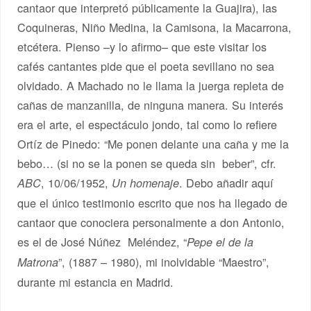
cantaor que interpretó públicamente la Guajira), las
Coquineras, Niño Medina, la Camisona, la Macarrona,
etcétera. Pienso –y lo afirmo– que este visitar los
cafés cantantes pide que el poeta sevillano no sea
olvidado. A Machado no le llama la juerga repleta de
cañas de manzanilla, de ninguna manera. Su interés
era el arte, el espectáculo jondo, tal como lo refiere
Ortíz de Pinedo: “Me ponen delante una caña y me la
bebo… (si no se la ponen se queda sin beber”, cfr.
, 10/06/1952,
. Debo añadir aquí
ABC
Un homenaje
que el único testimonio escrito que nos ha llegado de
cantaor que conociera personalmente a don Antonio,
es el de José Núñez Meléndez, “
Pepe el de la
”, (1887 – 1980), mi inolvidable “Maestro”,
Matrona
durante mi estancia en Madrid.