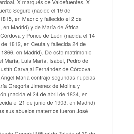
rdoal, X marqués de Valdefuentes, X
erto Seguro (nacido el 19 de
815, en Madrid y fallecido el 2 de
, en Madrid) y de María de África
Córdova y Ponce de León (nacida el 14
de 1812, en Ceuta y fallecida 24 de
 1866, en Madrid). De este matrimonio
l María, Luis María, Isabel, Pedro de
gustín Carvajal Fernández de Córdova.
, Ángel María contrajo segundas nupcias
ría Gregoria Jiménez de Molina y
n (nacida el 24 de abril de 1834, en
ecida el 21 de junio de 1903, en Madrid)
ras sus abuelos maternos fueron José
demia General Militar de Toledo el 30 de