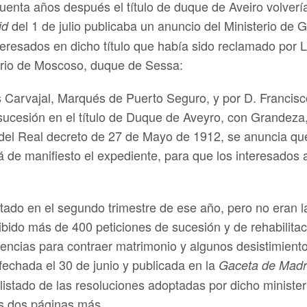
uenta años después el título de duque de Aveiro volver
del 1 de julio publicaba un anuncio del Ministerio de G
id
teresados en dicho título que había sido reclamado por 
orio de Moscoso, duque de Sessa:
is Carvajal, Marqués de Puerto Seguro, y por D. Franci
sucesión en el título de Duque de Aveyro, con Grandeza, 
º del Real decreto de 27 de Mayo de 1912, se anuncia que
rá de manifiesto el expediente, para que los interesados
do en el segundo trimestre de ese año, pero no eran la
ibido más de 400 peticiones de sucesión y de rehabilitació
icencias para contraer matrimonio y algunos desistimient
 fechada el 30 de junio y publicada en la
Gaceta de Madr
listado de las resoluciones adoptadas por dicho ministerio
as dos páginas más.