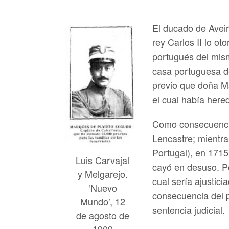
El ducado de Aveir
rey Carlos II lo o
portugués del mism
casa portuguesa de
previo que doña M
el cual había here
Como consecuencia
Lencastre; mientra
Portugal), en 1715
Luis Carvajal
cayó en desuso. Po
y Melgarejo.
cual sería ajustic
‘Nuevo
consecuencia del p
Mundo’, 12
sentencia judicial.
de agosto de
1909