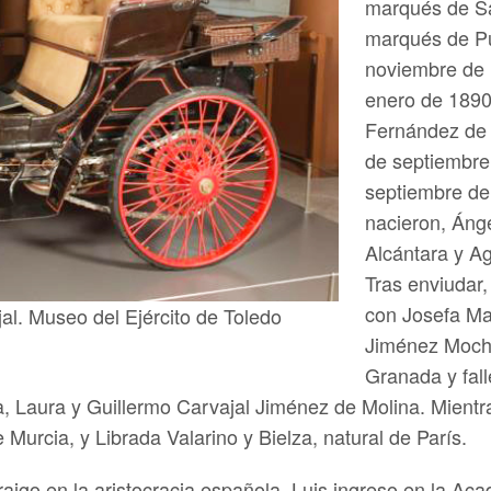
marqués de Sa
marqués de Pu
noviembre de 1
enero de 1890
Fernández de 
de septiembre 
septiembre de
nacieron, Ánge
Alcántara y A
Tras enviudar
con Josefa Ma
al. Museo del Ejército de Toledo
Jiménez Mochó
Granada y fall
, Laura y Guillermo Carvajal Jiménez de Molina. Mient
 Murcia, y Librada Valarino y Bielza, natural de París.
aigo en la aristocracia española, Luis ingreso en la Aca