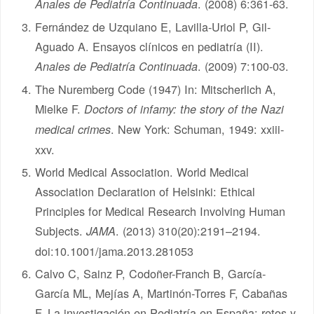
. (2008) 6:361-63.
Anales de Pediatría Continuada
Fernández de Uzquiano E, Lavilla-Uriol P, Gil-
Aguado A. Ensayos clínicos en pediatría (II).
. (2009) 7:100-03.
Anales de Pediatría Continuada
The Nuremberg Code (1947) In: Mitscherlich A,
Mielke F.
Doctors of infamy: the story of the Nazi
. New York: Schuman, 1949: xxiii-
medical crimes
xxv.
World Medical Association. World Medical
Association Declaration of Helsinki: Ethical
Principles for Medical Research Involving Human
Subjects.
. (2013) 310(20):2191–2194.
JAMA
doi:10.1001/jama.2013.281053
Calvo C, Sainz P, Codoñer-Franch B, García-
García ML, Mejías A, Martinón-Torres F, Cabañas
F. La investigación en Pediatría en España: retos y