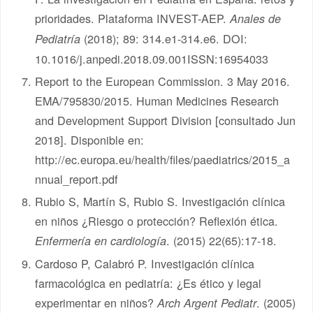
prioridades. Plataforma INVEST-AEP.
Anales de
(2018); 89: 314.e1-314.e6. DOI:
Pediatría
10.1016/j.anpedi.2018.09.001ISSN:16954033
Report to the European Commission. 3 May 2016.
EMA/795830/2015. Human Medicines Research
and Development Support Division [consultado Jun
2018]. Disponible en:
http://ec.europa.eu/health/files/paediatrics/2015_a
nnual_report.pdf
Rubio S, Martín S, Rubio S. Investigación clínica
en niños ¿Riesgo o protección? Reflexión ética.
. (2015) 22(65):17-18.
Enfermería en cardiología
Cardoso P, Calabró P. Investigación clínica
farmacológica en pediatría: ¿Es ético y legal
experimentar en niños?
. (2005)
Arch Argent Pediatr