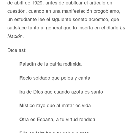
de abril de 1929, antes de publicar el artículo en
cuestión, cuando en una manifestación progobierno,
un estudiante lee el siguiente soneto acróstico, que
satisface tanto al general que lo inserta en el diario
La
.
Nación
Dice así:
aladín de la patria redimida
P
ecio soldado que pelea y canta
R
ra de Dios que cuando azota es santo
I
ístico rayo que al matar es vida
M
tra es España, a tu virtud rendida
O
lla es feliz bajo tu noble planta