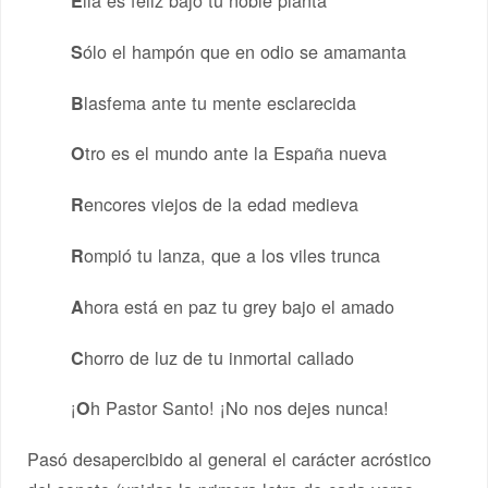
E
ólo el hampón que en odio se amamanta
S
lasfema ante tu mente esclarecida
B
tro es el mundo ante la España nueva
O
encores viejos de la edad medieva
R
ompió tu lanza, que a los viles trunca
R
hora está en paz tu grey bajo el amado
A
horro de luz de tu inmortal callado
C
¡
h Pastor Santo! ¡No nos dejes nunca!
O
Pasó desapercibido al general el carácter acróstico