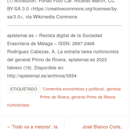
(1) Attribution: Fondo Foto Car. Ricardo Martín, CC
BY-SA 3.0 <https://creativecommons.org/licenses/by-
sa/3.0>, via Wikimedia Commons
epistemai.es – Revista digital de la Sociedad
Erasmiana de Málaga – ISSN: 2697-2468
Rodríguez Cabezas, A. La extraña tarea nutricionista
del general Primo de Rivera. epistemai.es 2023
febrero (19). Disponible en:
http://epistemai.es/archivos/5554
ETIQUETADO
'Comentos económicos y políticos'
,
general
Primo de Rivera
,
general Primo de Rivera
nutricionista
.
«
‘Todo va a mejorar’, la
José Blanco Coris,