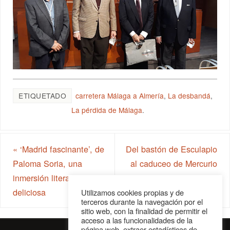
ETIQUETADO
carretera Málaga a Almería
,
La desbandá
,
La pérdida de Málaga
.
«
‘Madrid fascinante’, de
Del bastón de Esculapio
Paloma Soria, una
al caduceo de Mercurio
inmersión literaria
»
deliciosa
Utilizamos cookies propias y de
terceros durante la navegación por el
sitio web, con la finalidad de permitir el
acceso a las funcionalidades de la
página web, extraer estadísticas de