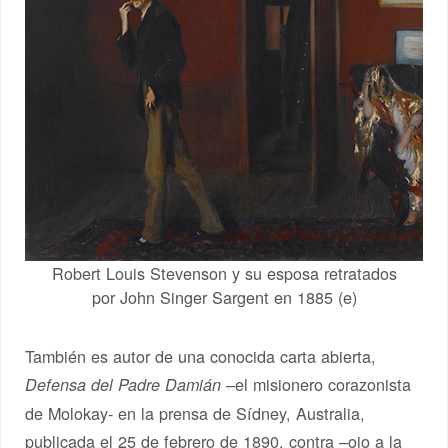
Robert Louis Stevenson y su esposa retratados
por John Singer Sargent en 1885 (e)
También es autor de una conocida carta abierta,
–el misionero corazonista
Defensa del Padre Damián
de Molokay- en la prensa de Sídney, Australia,
publicada el 25 de febrero de 1890, contra –ojo a la