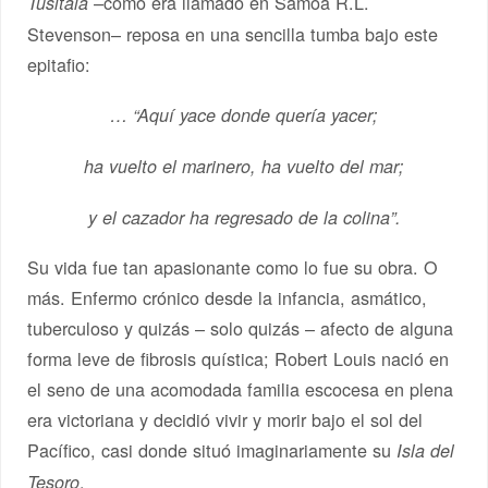
–como era llamado en Samoa R.L.
Tusitala
Stevenson– reposa en una sencilla tumba bajo este
epitafio:
… “Aquí yace donde quería yacer;
ha vuelto el marinero, ha vuelto del mar;
y el cazador ha regresado de la colina”.
Su vida fue tan apasionante como lo fue su obra. O
más. Enfermo crónico desde la infancia, asmático,
tuberculoso y quizás – solo quizás – afecto de alguna
forma leve de fibrosis quística; Robert Louis nació en
el seno de una acomodada familia escocesa en plena
era victoriana y decidió vivir y morir bajo el sol del
Pacífico, casi donde situó imaginariamente su
Isla del
.
Tesoro