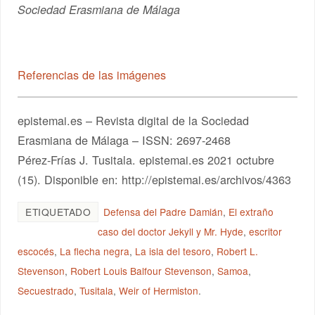
Sociedad Erasmiana de Málaga
Referencias de las imágenes
epistemai.es – Revista digital de la Sociedad
Erasmiana de Málaga – ISSN: 2697-2468
Pérez-Frías J. Tusitala. epistemai.es 2021 octubre
(15). Disponible en: http://epistemai.es/archivos/4363
ETIQUETADO
Defensa del Padre Damián
,
El extraño
caso del doctor Jekyll y Mr. Hyde
,
escritor
escocés
,
La flecha negra
,
La isla del tesoro
,
Robert L.
Stevenson
,
Robert Louis Balfour Stevenson
,
Samoa
,
Secuestrado
,
Tusitala
,
Weir of Hermiston
.