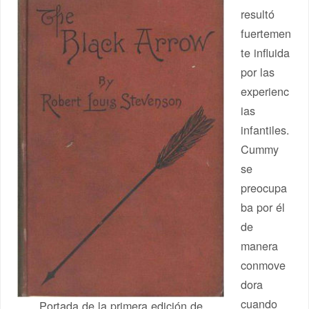
resultó
fuertemen
te influida
por las
experienc
ias
infantiles.
Cummy
se
preocupa
ba por él
de
manera
conmove
dora
cuando
Portada de la primera edición de