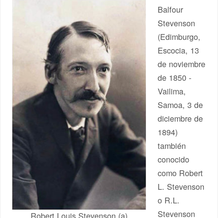
Balfour
Stevenson
(Edimburgo,
Escocia, 13
de noviembre
de 1850 -
Vailima,
Samoa, 3 de
diciembre de
1894)
también
conocido
como Robert
L. Stevenson
o R.L.
Stevenson
Robert Louis Stevenson (a)