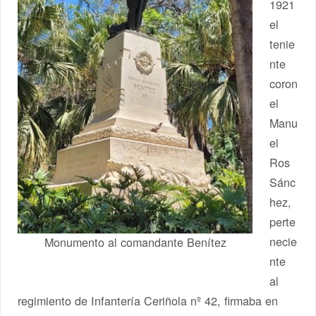
1921
el
tenie
nte
coron
el
Manu
el
Ros
Sánc
hez,
perte
necie
Monumento al comandante Benítez
nte
al
regimiento de Infantería Ceriñola nº 42, firmaba en