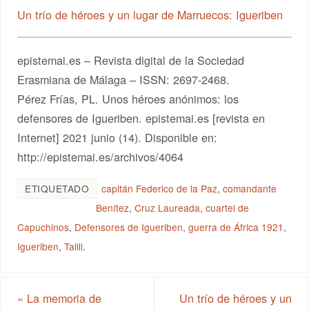
Un trío de héroes y un lugar de Marruecos: Igueriben
epistemai.es – Revista digital de la Sociedad
Erasmiana de Málaga – ISSN: 2697-2468.
Pérez Frías, PL. Unos héroes anónimos: los
defensores de Igueriben. epistemai.es [revista en
Internet] 2021 junio (14). Disponible en:
http://epistemai.es/archivos/4064
ETIQUETADO
capitán Federico de la Paz
,
comandante
Benítez
,
Cruz Laureada
,
cuartel de
Capuchinos
,
Defensores de Igueriben
,
guerra de África 1921
,
Igueriben
,
Talili
.
«
La memoria de
Un trío de héroes y un