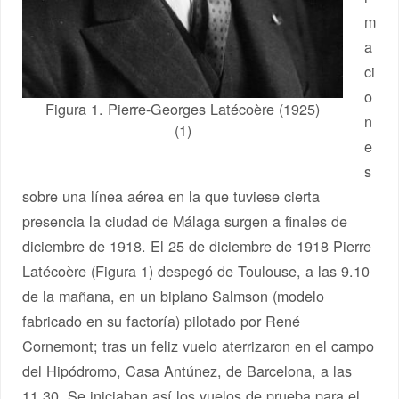
m
a
ci
o
Figura 1. Pierre-Georges Latécoère (1925)
n
(1)
e
s
sobre una línea aérea en la que tuviese cierta
presencia la ciudad de Málaga surgen a finales de
diciembre de 1918. El 25 de diciembre de 1918 Pierre
Latécoère (Figura 1) despegó de Toulouse, a las 9.10
de la mañana, en un biplano Salmson (modelo
fabricado en su factoría) pilotado por René
Cornemont; tras un feliz vuelo aterrizaron en el campo
del Hipódromo, Casa Antúnez, de Barcelona, a las
11.30. Se iniciaban así los vuelos de prueba para el