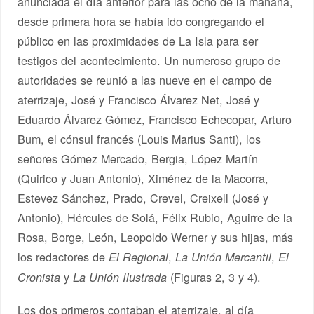
anunciada el día anterior para las ocho de la mañana,
desde primera hora se había ido congregando el
público en las proximidades de La Isla para ser
testigos del acontecimiento. Un numeroso grupo de
autoridades se reunió a las nueve en el campo de
aterrizaje, José y Francisco Álvarez Net, José y
Eduardo Álvarez Gómez, Francisco Echecopar, Arturo
Bum, el cónsul francés (Louis Marius Santi), los
señores Gómez Mercado, Bergia, López Martín
(Quirico y Juan Antonio), Ximénez de la Macorra,
Estevez Sánchez, Prado, Crevel, Creixell (José y
Antonio), Hércules de Solá, Félix Rubio, Aguirre de la
Rosa, Borge, León, Leopoldo Werner y sus hijas, más
los redactores de
,
,
El Regional
La Unión Mercantil
El
y
(Figuras 2, 3 y 4).
Cronista
La Unión Ilustrada
Los dos primeros contaban el aterrizaje, al día