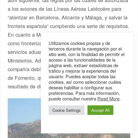
a los aviones de las Líneas Aéreas Latécoère para
“aterrizar en Barcelona, Alicante y Málaga, y salvar la
frontera española” cumpliendo una serie de requisitos.
En cuanto a Málaga, se consideraba su aeródromo
como fronterizo, lo que implicaba organizar en él los
Utilizamos cookies propias y de
terceros durante la navegación por el
servicios aduaneros y sanitarios por los respectivos
sitio web, con la finalidad de permitir el
acceso a las funcionalidades de la
Ministerios. Además, todos los aeródromos de la
página web, extraer estadísticas de
compañía debían ser inspeccionados por el Ministerio
tráfico y mejorar la experiencia del
usuario. Puedes aceptar todas las
de Fomento, quedando la autorización pendiente del
cookies, así como seleccionar cuáles
resultado de dicha inspección.
deseas habilitar o configurar sus
preferencias. Para más información,
puede consultar nuestra
Read More
.
Cookie Settings
Accept All