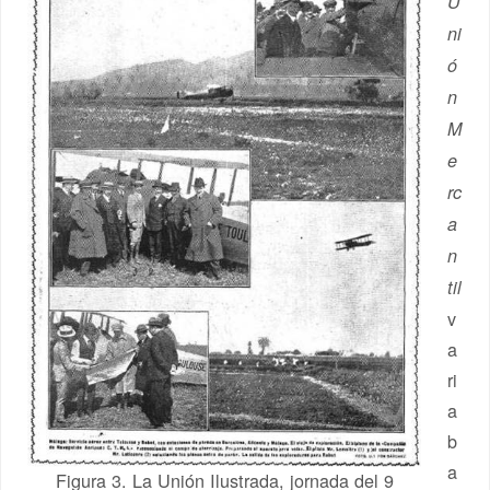
U
ni
ó
n
M
e
rc
a
n
til
v
a
ri
a
b
a
Figura 3. La Unión Ilustrada, jornada del 9