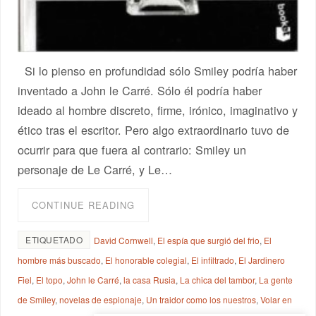
Si lo pienso en profundidad sólo Smiley podría haber
inventado a John le Carré. Sólo él podría haber
ideado al hombre discreto, firme, irónico, imaginativo y
ético tras el escritor. Pero algo extraordinario tuvo de
ocurrir para que fuera al contrario: Smiley un
personaje de Le Carré, y Le…
CONTINUE READING
ETIQUETADO
David Cornwell
,
El espía que surgió del frio
,
El
hombre más buscado
,
El honorable colegial
,
El infiltrado
,
El Jardinero
Fiel
,
El topo
,
John le Carré
,
la casa Rusia
,
La chica del tambor
,
La gente
de Smiley
,
novelas de espionaje
,
Un traidor como los nuestros
,
Volar en