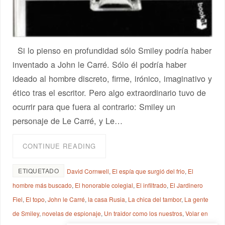
Si lo pienso en profundidad sólo Smiley podría haber
inventado a John le Carré. Sólo él podría haber
ideado al hombre discreto, firme, irónico, imaginativo y
ético tras el escritor. Pero algo extraordinario tuvo de
ocurrir para que fuera al contrario: Smiley un
personaje de Le Carré, y Le…
CONTINUE READING
ETIQUETADO
David Cornwell
,
El espía que surgió del frio
,
El
hombre más buscado
,
El honorable colegial
,
El infiltrado
,
El Jardinero
Fiel
,
El topo
,
John le Carré
,
la casa Rusia
,
La chica del tambor
,
La gente
de Smiley
,
novelas de espionaje
,
Un traidor como los nuestros
,
Volar en