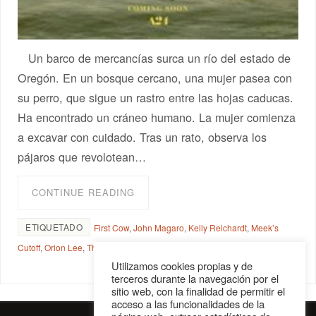
Un barco de mercancías surca un río del estado de
Oregón. En un bosque cercano, una mujer pasea con
su perro, que sigue un rastro entre las hojas caducas.
Ha encontrado un cráneo humano. La mujer comienza
a excavar con cuidado. Tras un rato, observa los
pájaros que revolotean…
CONTINUE READING
ETIQUETADO
First Cow
,
John Magaro
,
Kelly Reichardt
,
Meek’s
Cutoff
,
Orion Lee
,
The Half Time
,
Wendy & Lucy
,
wéstern
Utilizamos cookies propias y de
terceros durante la navegación por el
sitio web, con la finalidad de permitir el
acceso a las funcionalidades de la