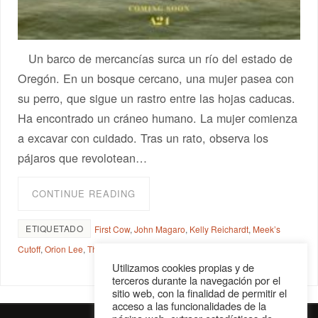
Un barco de mercancías surca un río del estado de
Oregón. En un bosque cercano, una mujer pasea con
su perro, que sigue un rastro entre las hojas caducas.
Ha encontrado un cráneo humano. La mujer comienza
a excavar con cuidado. Tras un rato, observa los
pájaros que revolotean…
CONTINUE READING
ETIQUETADO
First Cow
,
John Magaro
,
Kelly Reichardt
,
Meek’s
Cutoff
,
Orion Lee
,
The Half Time
,
Wendy & Lucy
,
wéstern
Utilizamos cookies propias y de
terceros durante la navegación por el
sitio web, con la finalidad de permitir el
acceso a las funcionalidades de la