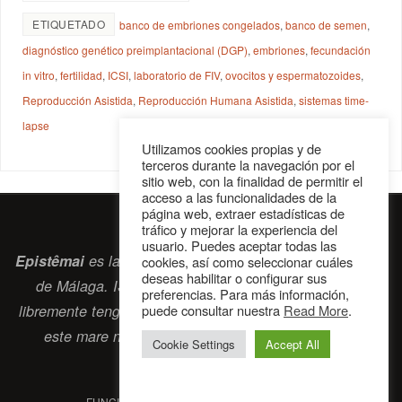
ETIQUETADO
banco de embriones congelados
,
banco de semen
,
diagnóstico genético preimplantacional (DGP)
,
embriones
,
fecundación
in vitro
,
fertilidad
,
ICSI
,
laboratorio de FIV
,
ovocitos y espermatozoides
,
Reproducción Asistida
,
Reproducción Humana Asistida
,
sistemas time-
lapse
Utilizamos cookies propias y de
terceros durante la navegación por el
sitio web, con la finalidad de permitir el
acceso a las funcionalidades de la
página web, extraer estadísticas de
tráfico y mejorar la experiencia del
usuario. Puedes aceptar todas las
Epistêmai
es la revista digital de la Sociedad Erasmiana
cookies, así como seleccionar cuáles
deseas habilitar o configurar sus
de Málaga. ISSN 2697-2468. Bienvenidos cuantos
preferencias. Para más información,
libremente tengan algo que intercambiar navegando por
puede consultar nuestra
Read More
.
este
mare nostrum
que es el océano erasmiano.
Cookie Settings
Accept All
contacto@epistemai.es
FUNCIONA CON
PARABOLA
&
WORDPRESS.