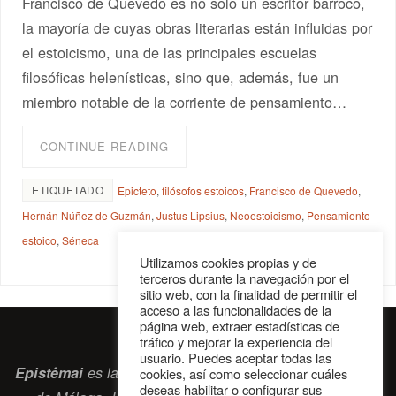
Francisco de Quevedo es no solo un escritor barroco,
la mayoría de cuyas obras literarias están influidas por
el estoicismo, una de las principales escuelas
filosóficas helenísticas, sino que, además, fue un
miembro notable de la corriente de pensamiento…
CONTINUE READING
ETIQUETADO
Epicteto
,
filósofos estoicos
,
Francisco de Quevedo
,
Hernán Núñez de Guzmán
,
Justus Lipsius
,
Neoestoicismo
,
Pensamiento
estoico
,
Séneca
Utilizamos cookies propias y de
terceros durante la navegación por el
sitio web, con la finalidad de permitir el
acceso a las funcionalidades de la
página web, extraer estadísticas de
tráfico y mejorar la experiencia del
usuario. Puedes aceptar todas las
Epistêmai
es la revista digital de la Sociedad Erasmiana
cookies, así como seleccionar cuáles
deseas habilitar o configurar sus