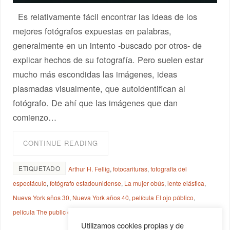
Es relativamente fácil encontrar las ideas de los
mejores fotógrafos expuestas en palabras,
generalmente en un intento -buscado por otros- de
explicar hechos de su fotografía. Pero suelen estar
mucho más escondidas las imágenes, ideas
plasmadas visualmente, que autoidentifican al
fotógrafo. De ahí que las imágenes que dan
comienzo…
CONTINUE READING
ETIQUETADO
Arthur H. Fellig
,
fotocarituras
,
fotografía del
espectáculo
,
fotógrafo estadounidense
,
La mujer obús
,
lente elástica
,
Nueva York años 30
,
Nueva York años 40
,
película El ojo público
,
película The public eye
,
Weegee
,
Weegee fotógrafo
Utilizamos cookies propias y de