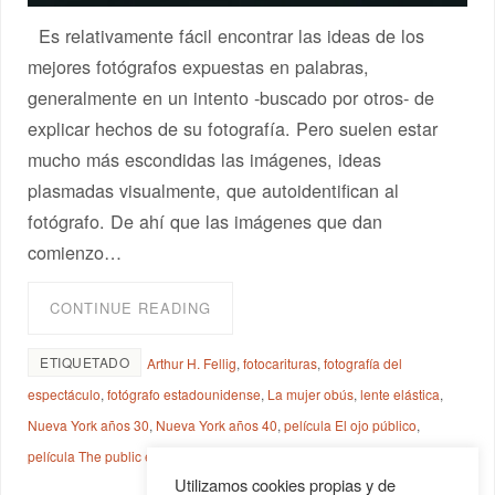
Es relativamente fácil encontrar las ideas de los
mejores fotógrafos expuestas en palabras,
generalmente en un intento -buscado por otros- de
explicar hechos de su fotografía. Pero suelen estar
mucho más escondidas las imágenes, ideas
plasmadas visualmente, que autoidentifican al
fotógrafo. De ahí que las imágenes que dan
comienzo…
CONTINUE READING
ETIQUETADO
Arthur H. Fellig
,
fotocarituras
,
fotografía del
espectáculo
,
fotógrafo estadounidense
,
La mujer obús
,
lente elástica
,
Nueva York años 30
,
Nueva York años 40
,
película El ojo público
,
película The public eye
,
Weegee
,
Weegee fotógrafo
Utilizamos cookies propias y de