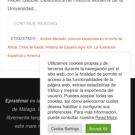
Universidad…
CONTINUE READING
ETIQUETADO
Andrés Mellado
,
colonos españoles en el norte de
Áfríca
,
Crisis de Saida
,
Historia de España siglo XIX
,
La Ilustración
Española y Americana
,
navío Vulcano
,
Orán
Utilizamos cookies propias y de
terceros durante la navegación por el
sitio web, con la finalidad de permitir el
acceso a las funcionalidades de la
página web, extraer estadísticas de
tráfico y mejorar la experiencia del
usuario. Puedes aceptar todas las
Epistêmai
es la revista digital de la Sociedad Erasmiana
cookies, así como seleccionar cuáles
deseas habilitar o configurar sus
de Málaga. ISSN 2697-2468. Bienvenidos cuantos
preferencias. Para más información,
puede consultar nuestra
Read More
.
libremente tengan algo que intercambiar navegando por
este
mare nostrum
que es el océano erasmiano.
Cookie Settings
Accept All
contacto@epistemai.es