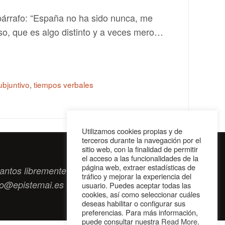
párrafo: “España no ha sido nunca, me
so, que es algo distinto y a veces mero…
bjuntivo
,
tiempos verbales
Utilizamos cookies propias y de
terceros durante la navegación por el
sitio web, con la finalidad de permitir
el acceso a las funcionalidades de la
página web, extraer estadísticas de
antos libremente tengan algo que intercambiar
tráfico y mejorar la experiencia del
to@epistemai.es
usuario. Puedes aceptar todas las
cookies, así como seleccionar cuáles
deseas habilitar o configurar sus
preferencias. Para más información,
puede consultar nuestra
Read More
.