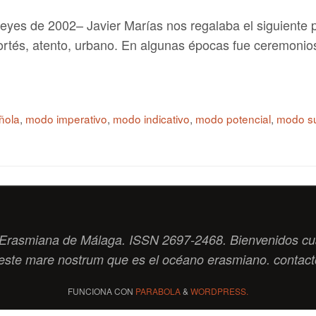
yes de 2002– Javier Marías nos regalaba el siguiente 
ortés, atento, urbano. En algunas épocas fue ceremonio
ñola
,
modo imperativo
,
modo indicativo
,
modo potencial
,
modo su
ad Erasmiana de Málaga. ISSN 2697-2468. Bienvenidos cu
este
mare nostrum
que es el océano erasmiano. contac
FUNCIONA CON
PARABOLA
&
WORDPRESS.