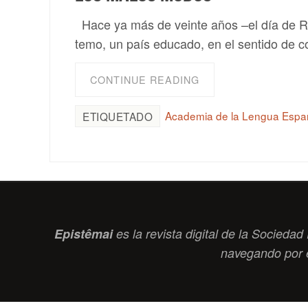
Hace ya más de veinte años –el día de Re
temo, un país educado, en el sentido de c
CONTINUE READING
Academia de la Lengua Espa
ETIQUETADO
Epistêmai
es la revista digital de la Socied
navegando por 