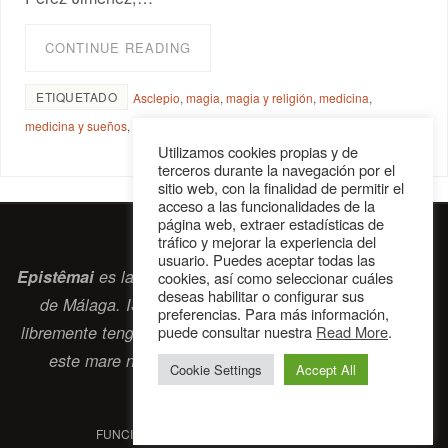
CONTINUE READING
ETIQUETADO
Asclepio
,
magia
,
magia y religión
,
medicina
,
medicina y sueños
,
medicina y tradición religiosa
,
oráculos y medicina
Utilizamos cookies propias y de
terceros durante la navegación por el
sitio web, con la finalidad de permitir el
acceso a las funcionalidades de la
página web, extraer estadísticas de
tráfico y mejorar la experiencia del
usuario. Puedes aceptar todas las
Epistêmai
es la revista digital de la Sociedad Erasmiana
cookies, así como seleccionar cuáles
deseas habilitar o configurar sus
de Málaga. ISSN 2697-2468. Bienvenidos cuantos
preferencias. Para más información,
puede consultar nuestra
Read More
.
libremente tengan algo que intercambiar navegando por
este
mare nostrum
que es el océano erasmiano.
Cookie Settings
Accept All
contacto@epistemai.es
FUNCIONA CON
PARABOLA
&
WORDPRESS.