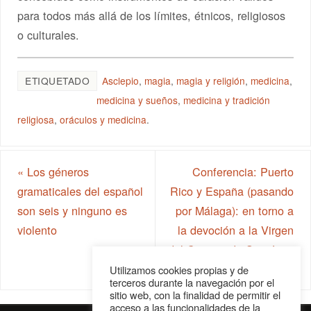
para todos más allá de los límites, étnicos, religiosos
o culturales.
ETIQUETADO
Asclepio
,
magia
,
magia y religión
,
medicina
,
medicina y sueños
,
medicina y tradición
religiosa
,
oráculos y medicina
.
«
Los géneros
Conferencia: Puerto
gramaticales del español
Rico y España (pasando
son seis y ninguno es
por Málaga): en torno a
violento
la devoción a la Virgen
del Carmen de San Juan
»
Utilizamos cookies propias y de
terceros durante la navegación por el
sitio web, con la finalidad de permitir el
acceso a las funcionalidades de la