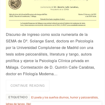
Discurso de ingreso como socia numeraria de la
SEMA de Dª. Solange Sand, doctora en Psicología
por la Universidad Complutense de Madrid con una
tesis sobre psicoanálisis, literatura y tango, autora
prolífica y ejerce la Psicología Clínica privada en
Málaga. Contestación de D. Quintín Calle Carabias,
doctor en Filología Moderna…
CONTINUE READING
ETIQUETADO
El poeta y los sueños diurnos
,
humor y psicoanálisis
,
letras de tango
,
literatura y tango
,
poesía y tango
,
psicoanálisis y tango