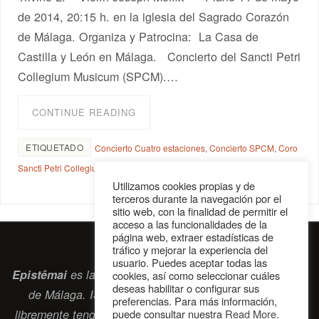
de 2014, 20:15 h. en la iglesia del Sagrado Corazón
de Málaga. Organiza y Patrocina: La Casa de
Castilla y León en Málaga. Concierto del Sancti Petri
Collegium Musicum (SPCM).…
CONTINUE READING
ETIQUETADO
Concierto Cuatro estaciones
,
Concierto SPCM
,
Coro
Sancti Petri Collegium Musicum
,
Sancti Petri Collegium Musicum
Utilizamos cookies propias y de
terceros durante la navegación por el
sitio web, con la finalidad de permitir el
acceso a las funcionalidades de la
página web, extraer estadísticas de
tráfico y mejorar la experiencia del
usuario. Puedes aceptar todas las
Epistêmai
es la revista digital de la Sociedad Erasmiana
cookies, así como seleccionar cuáles
deseas habilitar o configurar sus
de Málaga. ISSN 2697-2468. Bienvenidos cuantos
preferencias. Para más información,
puede consultar nuestra
Read More
.
libremente tengan algo que intercambiar navegando por