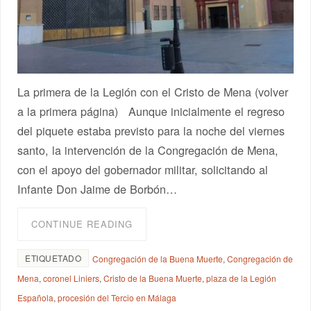
La primera de la Legión con el Cristo de Mena (volver
a la primera página) Aunque inicialmente el regreso
del piquete estaba previsto para la noche del viernes
santo, la intervención de la Congregación de Mena,
con el apoyo del gobernador militar, solicitando al
Infante Don Jaime de Borbón…
CONTINUE READING
ETIQUETADO
Congregación de la Buena Muerte
,
Congregación de
Mena
,
coronel Liniers
,
Cristo de la Buena Muerte
,
plaza de la Legión
Española
,
procesión del Tercio en Málaga