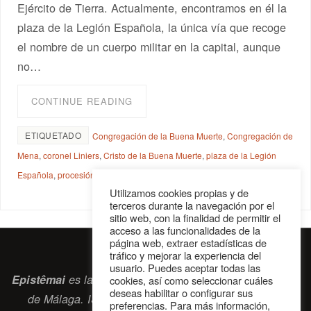
Ejército de Tierra. Actualmente, encontramos en él la
plaza de la Legión Española, la única vía que recoge
el nombre de un cuerpo militar en la capital, aunque
no…
CONTINUE READING
ETIQUETADO
Congregación de la Buena Muerte
,
Congregación de
Mena
,
coronel Liniers
,
Cristo de la Buena Muerte
,
plaza de la Legión
Española
,
procesión del Tercio en Málaga
Utilizamos cookies propias y de
terceros durante la navegación por el
sitio web, con la finalidad de permitir el
acceso a las funcionalidades de la
página web, extraer estadísticas de
tráfico y mejorar la experiencia del
usuario. Puedes aceptar todas las
Epistêmai
es la revista digital de la Sociedad Erasmiana
cookies, así como seleccionar cuáles
deseas habilitar o configurar sus
de Málaga. ISSN 2697-2468. Bienvenidos cuantos
preferencias. Para más información,