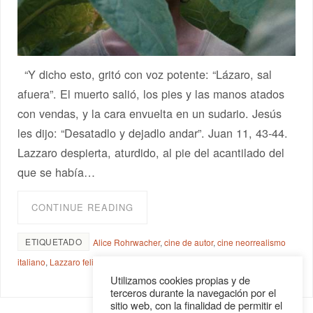
“Y dicho esto, gritó con voz potente: “Lázaro, sal
afuera”. El muerto salió, los pies y las manos atados
con vendas, y la cara envuelta en un sudario. Jesús
les dijo: “Desatadlo y dejadlo andar”. Juan 11, 43-44.
Lazzaro despierta, aturdido, al pie del acantilado del
que se había…
CONTINUE READING
ETIQUETADO
Alice Rohrwacher
,
cine de autor
,
cine neorrealismo
italiano
,
Lazzaro felice
,
Lazzaro feliz
Utilizamos cookies propias y de
terceros durante la navegación por el
sitio web, con la finalidad de permitir el