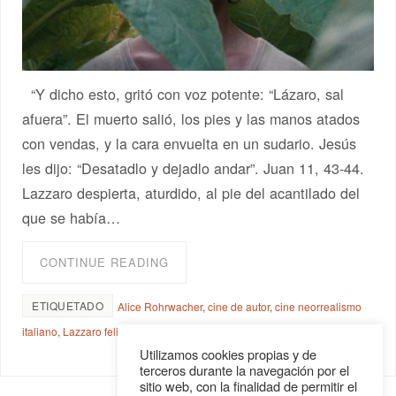
“Y dicho esto, gritó con voz potente: “Lázaro, sal
afuera”. El muerto salió, los pies y las manos atados
con vendas, y la cara envuelta en un sudario. Jesús
les dijo: “Desatadlo y dejadlo andar”. Juan 11, 43-44.
Lazzaro despierta, aturdido, al pie del acantilado del
que se había…
CONTINUE READING
ETIQUETADO
Alice Rohrwacher
,
cine de autor
,
cine neorrealismo
italiano
,
Lazzaro felice
,
Lazzaro feliz
Utilizamos cookies propias y de
terceros durante la navegación por el
sitio web, con la finalidad de permitir el