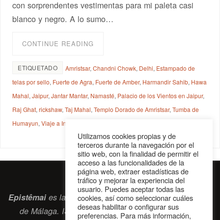
con sorprendentes vestimentas para mi paleta casi
blanco y negro. A lo sumo…
CONTINUE READING
ETIQUETADO
Amristsar
,
Chandni Chowk
,
Delhi
,
Estampado de
telas por sello
,
Fuerte de Agra
,
Fuerte de Amber
,
Harmandir Sahib
,
Hawa
Mahal
,
Jaipur
,
Jantar Mantar
,
Namasté
,
Palacio de los Vientos en Jaipur
,
Raj Ghat
,
rickshaw
,
Taj Mahal
,
Templo Dorado de Amristsar
,
Tumba de
Humayun
,
Viaje a India
Utilizamos cookies propias y de
terceros durante la navegación por el
sitio web, con la finalidad de permitir el
acceso a las funcionalidades de la
página web, extraer estadísticas de
tráfico y mejorar la experiencia del
usuario. Puedes aceptar todas las
Epistêmai
es la revista digital de la Sociedad Erasmiana
cookies, así como seleccionar cuáles
deseas habilitar o configurar sus
de Málaga. ISSN 2697-2468. Bienvenidos cuantos
preferencias. Para más información,