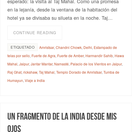
esperado: la visita al Taj Mahal. Como una promesa
en la lejanía, desde la ventana de la habitación del
hotel ya se divisaba su silueta en la noche. Taj…
CONTINUE READING
ETIQUETADO
Amristsar
,
Chandni Chowk
,
Delhi
,
Estampado de
telas por sello
,
Fuerte de Agra
,
Fuerte de Amber
,
Harmandir Sahib
,
Hawa
Mahal
,
Jaipur
,
Jantar Mantar
,
Namasté
,
Palacio de los Vientos en Jaipur
,
Raj Ghat
,
rickshaw
,
Taj Mahal
,
Templo Dorado de Amristsar
,
Tumba de
Humayun
,
Viaje a India
Un fragmento de la India desde mis
ojos