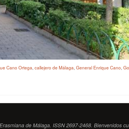
ique Cano Ortega
,
callejero de Málaga
,
General Enrique Cano
,
Go
ad Erasmiana de Málaga. ISSN 2697-2468. Bienvenidos cu