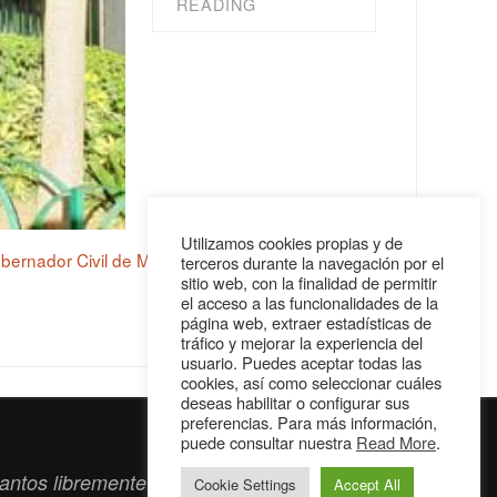
READING
Utilizamos cookies propias y de
bernador Civil de Málaga
,
Gobernador Militar de
terceros durante la navegación por el
sitio web, con la finalidad de permitir
el acceso a las funcionalidades de la
página web, extraer estadísticas de
tráfico y mejorar la experiencia del
usuario. Puedes aceptar todas las
cookies, así como seleccionar cuáles
deseas habilitar o configurar sus
preferencias. Para más información,
puede consultar nuestra
Read More
.
antos libremente tengan algo que intercambiar
Cookie Settings
Accept All