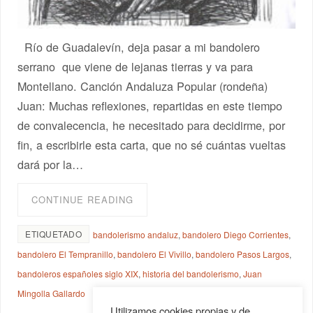
Río de Guadalevín, deja pasar a mi bandolero
serrano que viene de lejanas tierras y va para
Montellano. Canción Andaluza Popular (rondeña)
Juan: Muchas reflexiones, repartidas en este tiempo
de convalecencia, he necesitado para decidirme, por
fin, a escribirle esta carta, que no sé cuántas vueltas
dará por la…
CONTINUE READING
ETIQUETADO
bandolerismo andaluz
,
bandolero Diego Corrientes
,
bandolero El Tempranillo
,
bandolero El Vivillo
,
bandolero Pasos Largos
,
bandoleros españoles siglo XIX
,
historia del bandolerismo
,
Juan
Mingolla Gallardo
Utilizamos cookies propias y de