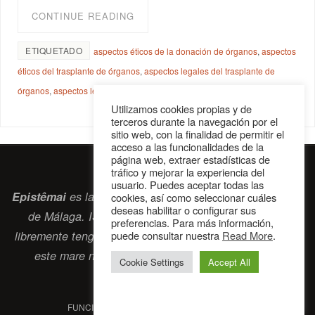
CONTINUE READING
ETIQUETADO
aspectos éticos de la donación de órganos
,
aspectos
éticos del trasplante de órganos
,
aspectos legales del trasplante de
órganos
,
aspectos legales donación de órganos
Utilizamos cookies propias y de
terceros durante la navegación por el
sitio web, con la finalidad de permitir el
acceso a las funcionalidades de la
página web, extraer estadísticas de
tráfico y mejorar la experiencia del
usuario. Puedes aceptar todas las
Epistêmai
es la revista digital de la Sociedad Erasmiana
cookies, así como seleccionar cuáles
deseas habilitar o configurar sus
de Málaga. ISSN 2697-2468. Bienvenidos cuantos
preferencias. Para más información,
puede consultar nuestra
Read More
.
libremente tengan algo que intercambiar navegando por
este
mare nostrum
que es el océano erasmiano.
Cookie Settings
Accept All
contacto@epistemai.es
FUNCIONA CON
PARABOLA
&
WORDPRESS.