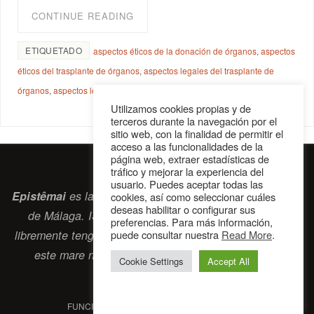
CONTINUE READING
ETIQUETADO
aspectos éticos de la donación de órganos
,
aspectos
éticos del trasplante de órganos
,
aspectos legales del trasplante de
órganos
,
aspectos legales donación de órganos
Utilizamos cookies propias y de
terceros durante la navegación por el
sitio web, con la finalidad de permitir el
acceso a las funcionalidades de la
página web, extraer estadísticas de
tráfico y mejorar la experiencia del
usuario. Puedes aceptar todas las
Epistêmai
es la revista digital de la Sociedad Erasmiana
cookies, así como seleccionar cuáles
deseas habilitar o configurar sus
de Málaga. ISSN 2697-2468. Bienvenidos cuantos
preferencias. Para más información,
puede consultar nuestra
Read More
.
libremente tengan algo que intercambiar navegando por
este
mare nostrum
que es el océano erasmiano.
Cookie Settings
Accept All
contacto@epistemai.es
FUNCIONA CON
PARABOLA
&
WORDPRESS.