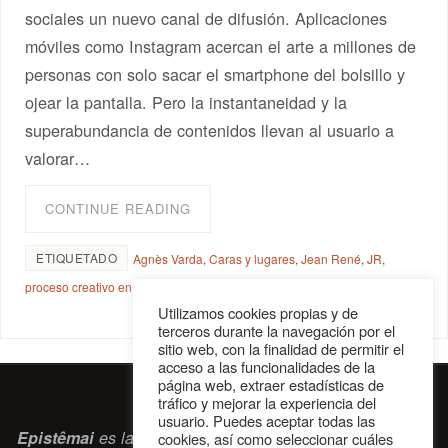
sociales un nuevo canal de difusión. Aplicaciones
móviles como Instagram acercan el arte a millones de
personas con solo sacar el smartphone del bolsillo y
ojear la pantalla. Pero la instantaneidad y la
superabundancia de contenidos llevan al usuario a
valorar…
CONTINUE READING
ETIQUETADO
Agnès Varda
,
Caras y lugares
,
Jean René
,
JR
,
proceso creativo en el cine
,
Visages Villages
Utilizamos cookies propias y de
terceros durante la navegación por el
sitio web, con la finalidad de permitir el
acceso a las funcionalidades de la
página web, extraer estadísticas de
tráfico y mejorar la experiencia del
usuario. Puedes aceptar todas las
Epistêmai
es la revista digital de la Sociedad Erasmiana
cookies, así como seleccionar cuáles