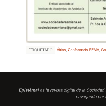
África
,
Conferencia SEMA
,
Gr
ETIQUETADO
Epistêmai
es la revista digital de la Socied
navegando por 