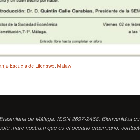
anja-Escuela de Lilongwe
,
Malawi
ad Erasmiana de Málaga. ISSN 2697-2468. Bienvenidos cu
este
mare nostrum
que es el océano erasmiano. contac