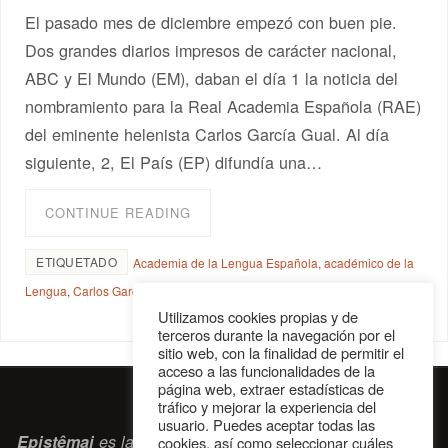
El pasado mes de diciembre empezó con buen pie.
Dos grandes diarios impresos de carácter nacional,
ABC y El Mundo (EM), daban el día 1 la noticia del
nombramiento para la Real Academia Española (RAE)
del eminente helenista Carlos García Gual. Al día
siguiente, 2, El País (EP) difundía una…
CONTINUE READING
ETIQUETADO
Academia de la Lengua Española
,
académico de la
Lengua
,
Carlos García Gual
,
helenista
,
humanistas
Utilizamos cookies propias y de
terceros durante la navegación por el
sitio web, con la finalidad de permitir el
acceso a las funcionalidades de la
página web, extraer estadísticas de
tráfico y mejorar la experiencia del
usuario. Puedes aceptar todas las
Epistêmai
es la revista digital de la Sociedad Erasmiana
cookies, así como seleccionar cuáles