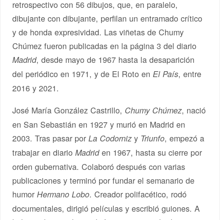
retrospectivo con 56 dibujos, que, en paralelo,
dibujante con dibujante, perfilan un entramado crítico
y de honda expresividad. Las viñetas de Chumy
Chúmez fueron publicadas en la página 3 del diario
, desde mayo de 1967 hasta la desaparición
Madrid
del periódico en 1971, y de El Roto en
, entre
El País
2016 y 2021.
José María González Castrillo,
, nació
Chumy Chúmez
en San Sebastián en 1927 y murió en Madrid en
2003. Tras pasar por
y
, empezó a
La Codorniz
Triunfo
trabajar en diario
en 1967, hasta su cierre por
Madrid
orden gubernativa. Colaboró después con varias
publicaciones y terminó por fundar el semanario de
humor
. Creador polifacético, rodó
Hermano Lobo
documentales, dirigió películas y escribió guiones. A