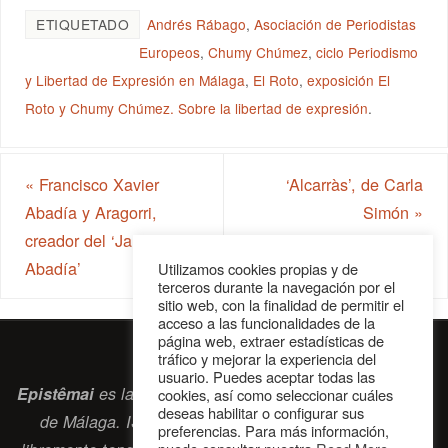
ETIQUETADO
Andrés Rábago
,
Asociación de Periodistas
Europeos
,
Chumy Chúmez
,
ciclo Periodismo
y Libertad de Expresión en Málaga
,
El Roto
,
exposición El
Roto y Chumy Chúmez. Sobre la libertad de expresión
.
«
Francisco Xavier
‘Alcarràs’, de Carla
Abadía y Aragorri,
Simón
»
creador del ‘Jardín de
Abadía’
Utilizamos cookies propias y de
terceros durante la navegación por el
sitio web, con la finalidad de permitir el
acceso a las funcionalidades de la
página web, extraer estadísticas de
tráfico y mejorar la experiencia del
usuario. Puedes aceptar todas las
Epistêmai
es la revista digital de la Sociedad Erasmiana
cookies, así como seleccionar cuáles
deseas habilitar o configurar sus
de Málaga. ISSN 2697-2468. Bienvenidos cuantos
preferencias. Para más información,