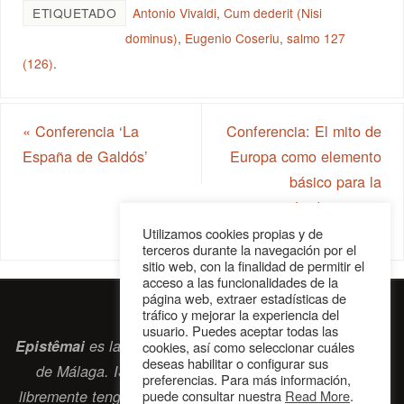
ETIQUETADO
Antonio Vivaldi
,
Cum dederit (Nisi
dominus)
,
Eugenio Coseriu
,
salmo 127
(126)
.
«
Conferencia ‘La
Conferencia: El mito de
España de Galdós’
Europa como elemento
básico para la
construcción de nuestra
identidad cultural
»
Utilizamos cookies propias y de
terceros durante la navegación por el
sitio web, con la finalidad de permitir el
acceso a las funcionalidades de la
página web, extraer estadísticas de
tráfico y mejorar la experiencia del
usuario. Puedes aceptar todas las
Epistêmai
es la revista digital de la Sociedad Erasmiana
cookies, así como seleccionar cuáles
deseas habilitar o configurar sus
de Málaga. ISSN 2697-2468. Bienvenidos cuantos
preferencias. Para más información,
libremente tengan algo que intercambiar navegando por
puede consultar nuestra
Read More
.