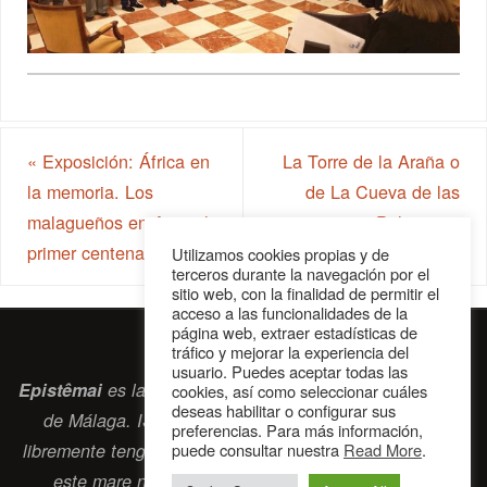
«
Exposición: África en
La Torre de la Araña o
la memoria. Los
de La Cueva de las
malagueños en Annual,
Palomas
»
primer centenario
Utilizamos cookies propias y de
terceros durante la navegación por el
sitio web, con la finalidad de permitir el
acceso a las funcionalidades de la
página web, extraer estadísticas de
tráfico y mejorar la experiencia del
usuario. Puedes aceptar todas las
Epistêmai
es la revista digital de la Sociedad Erasmiana
cookies, así como seleccionar cuáles
deseas habilitar o configurar sus
de Málaga. ISSN 2697-2468. Bienvenidos cuantos
preferencias. Para más información,
libremente tengan algo que intercambiar navegando por
puede consultar nuestra
Read More
.
este
mare nostrum
que es el océano erasmiano.