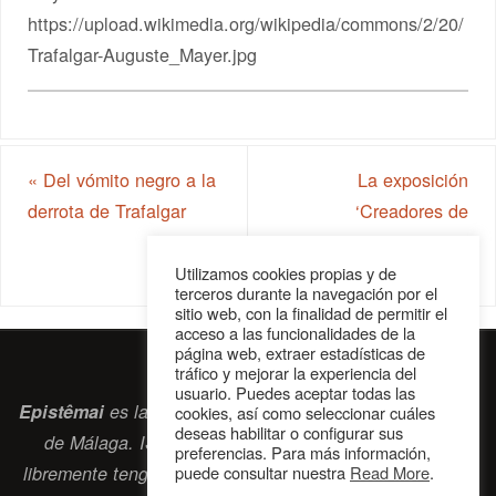
https://upload.wikimedia.org/wikipedia/commons/2/20/
Trafalgar-Auguste_Mayer.jpg
«
Del vómito negro a la
La exposición
derrota de Trafalgar
‘Creadores de
conciencia’ de visita en
Málaga
»
Utilizamos cookies propias y de
terceros durante la navegación por el
sitio web, con la finalidad de permitir el
acceso a las funcionalidades de la
página web, extraer estadísticas de
tráfico y mejorar la experiencia del
usuario. Puedes aceptar todas las
Epistêmai
es la revista digital de la Sociedad Erasmiana
cookies, así como seleccionar cuáles
deseas habilitar o configurar sus
de Málaga. ISSN 2697-2468. Bienvenidos cuantos
preferencias. Para más información,
puede consultar nuestra
Read More
.
libremente tengan algo que intercambiar navegando por