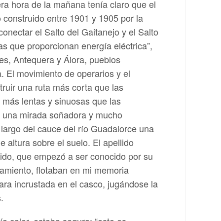
era hora de la mañana tenía claro que el
 construido entre 1901 y 1905 por la
onectar el Salto del Gaitanejo y el Salto
cas que proporcionan energía eléctrica”,
les, Antequera y Álora, pueblos
a. El movimiento de operarios y el
ruir una ruta más corta que las
 más lentas y sinuosas que las
ría una mirada soñadora y mucho
o largo del cauce del río Guadalorce una
altura sobre el suelo. El apellido
rido, que empezó a ser conocido por su
camiento, flotaban en mi memoria
mara incrustada en el casco, jugándose la
.
ía calor, estaba segura; “esto es