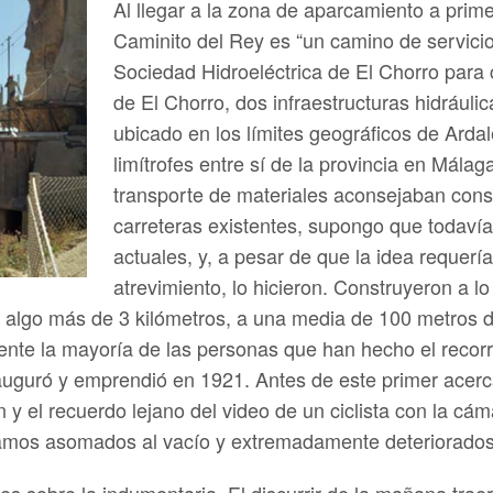
Al llegar a la zona de aparcamiento a prim
Caminito del Rey es “un camino de servicio
Sociedad Hidroeléctrica de El Chorro para c
de El Chorro, dos infraestructuras hidráuli
ubicado en los límites geográficos de Arda
limítrofes entre sí de la provincia en Málag
transporte de materiales aconsejaban const
carreteras existentes, supongo que todavía
actuales, y, a pesar de que la idea reque
atrevimiento, lo hicieron. Construyeron a l
 algo más de 3 kilómetros, a una media de 100 metros de 
mente la mayoría de las personas que han hecho el recor
nauguró y emprendió en 1921. Antes de este primer acer
n y el recuerdo lejano del video de un ciclista con la cá
ramos asomados al vacío y extremadamente deteriorados
es sobre la indumentaria. El discurrir de la mañana traer