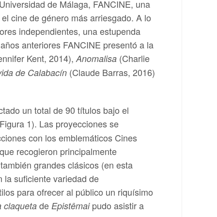
la Universidad de Málaga, FANCINE, una
 el cine de género más arriesgado. A lo
utores independientes, una estupenda
En años anteriores FANCINE presentó a la
nnifer Kent, 2014),
(Charlie
Anomalisa
(Claude Barras, 2016)
vida de Calabacín
ado un total de 90 títulos bajo el
(Figura 1). Las proyecciones se
cciones con los emblemáticos Cines
 que recogieron principalmente
 también grandes clásicos (en esta
n la suficiente variedad de
ilos para ofrecer al público un riquísimo
de
pudo asistir a
 claqueta
Epistêmai