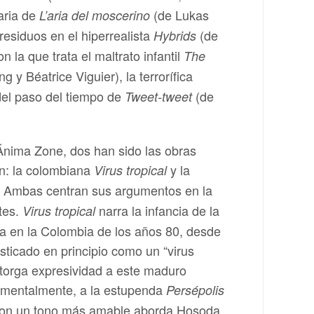
aria de
(de Lukas
L’aria del moscerino
residuos en el hiperrealista
(de
Hybrids
 la que trata el maltrato infantil
The
y Béatrice Viguier), la terrorífica
del paso del tiempo de
(de
Tweet-tweet
 Ánima Zone, dos han sido las obras
ón: la colombiana
y la
Virus tropical
). Ambas centran sus argumentos en la
tes.
narra la infancia de la
Virus tropical
ia en la Colombia de los años 80, desde
ticado en principio como un “virus
otorga expresividad a este maduro
gumentalmente, a la estupenda
Persépolis
 Con un tono más amable aborda Hosoda