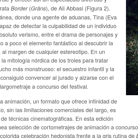
trata
(
), de Ali Abbasi (Figura 2).
Border
Gräns
ánea, donde una agente de aduanas, Tina (Eva
capaz de detectar la culpabilidad de un individuo
absoluto verismo, entre el drama de personajes y
oco a poco el elemento fantástico al descubrir la
, al margen de cualquier estereotipo. En un
la mitología nórdica de los troles para tratar
cho más monstruoso: el secuestro infantil y la
consiguió convencer al jurado y alzarse con el
argometraje a concurso del festival.
 animación, un formato que ofrece infinidad de
to, sin las limitaciones comerciales del largo, es
 de técnicas cinematográficas. En esta edición
énea selección de cortometrajes de animación a concurs
colorida celebración hedonista frente a la gris rutina de