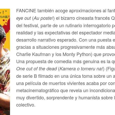
FANCINE también acoge aproximaciones al fant
(
) el bizarro cineasta francés 
eye out
Au poste!
del festival, parte de un rutinario interrogatorio p
realidad y las expectativas del espectador medi
desarrollo narrativo esperado. Con una puesta e
gracias a situaciones progresivamente más absur
Charlie Kaufman y los Monty Python) que provoca
Una propuesta de comedia más genuina es la que
(
) (Fi
One cut of the dead
Kamera o tomeru na!
de serie B filmado en una única toma sobre un a
una película de muertos vivientes acaba por conv
metacinematográfico que revela un incondicional
muy divertido, sorprendente y humanista sobre 
colectivo.