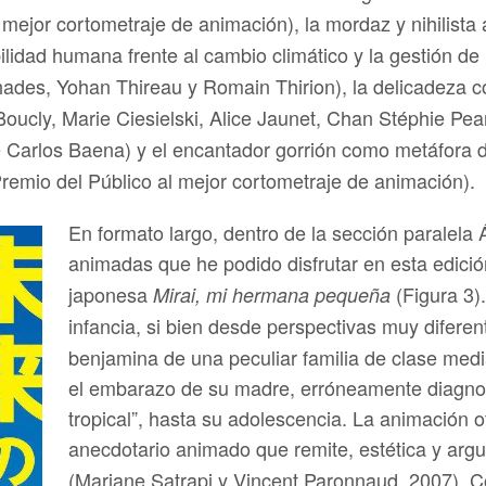
mejor cortometraje de animación), la mordaz y nihilista 
bilidad humana frente al cambio climático y la gestión de 
hades, Yohan Thireau y Romain Thirion), la delicadeza con
cly, Marie Ciesielski, Alice Jaunet, Chan Stéphie Peang 
 Carlos Baena) y el encantador gorrión como metáfora 
mio del Público al mejor cortometraje de animación).
En formato largo, dentro de la sección paralela
animadas que he podido disfrutar en esta edici
japonesa
(Figura 3
Mirai, mi hermana pequeña
infancia, si bien desde perspectivas muy diferen
benjamina de una peculiar familia de clase med
el embarazo de su madre, erróneamente diagnos
tropical”, hasta su adolescencia. La animación 
anecdotario animado que remite, estética y ar
(Marjane Satrapi y Vincent Paronnaud, 2007).