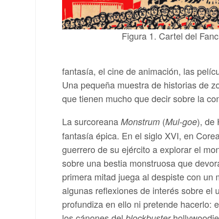
Figura 1. Cartel del Fan
fantasía, el cine de animación, las pelíc
Una pequeña muestra de historias de zo
que tienen mucho que decir sobre la co
La surcoreana
(
), de
Monstrum
Mul-goe
fantasía épica. En el siglo XVI, en Cor
guerrero de su ejército a explorar el m
sobre una bestia monstruosa que devora
primera mitad juega al despiste con un
algunas reflexiones de interés sobre el 
profundiza en ello ni pretende hacerlo: 
los cánones del
hollywoodien
blockbuster