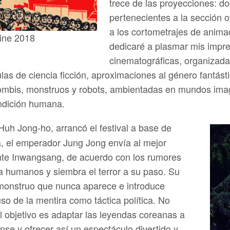
trece de las proyecciones: do
pertenecientes a la sección o
a los cortometrajes de anima
cine 2018
dedicaré a plasmar mis impre
cinematográficas, organizada
ulas de ciencia ficción, aproximaciones al género fantást
mbis, monstruos y robots, ambientadas en mundos imagin
ndición humana.
 Huh Jong-ho, arrancó el festival a base de
ea, el emperador Jung Jong envía al mejor
onte Inwangsang, de acuerdo con los rumores
 humanos y siembra el terror a su paso. Su
 monstruo que nunca aparece e introduce
uso de la mentira como táctica política. No
el objetivo es adaptar las leyendas coreanas a
se y ofrecer así un espectáculo divertido y