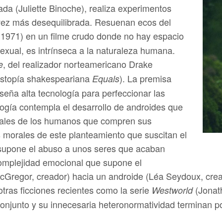
da (Juliette Binoche), realiza experimentos
 vez más desequilibrada. Resuenan ecos del
 1971) en un filme crudo donde no hay espacio
 sexual, es intrínseca a la naturaleza humana.
, del realizador norteamericano Drake
e
istopía shakespeariana
). La premisa
Equals
seña alta tecnología para perfeccionar las
logía contempla el desarrollo de androides que
ales de los humanos que compren sus
 morales de este planteamiento que suscitan el
 supone el abuso a unos seres que acaban
complejidad emocional que supone el
egor, creador) hacia un androide (Léa Seydoux, creac
otras ficciones recientes como la serie
(Jonat
Westworld
 conjunto y su innecesaria heteronormatividad terminan 